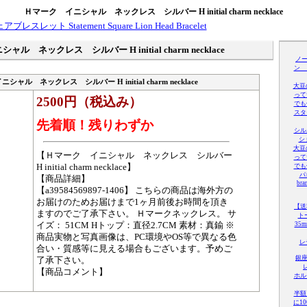
Ｈマーク イニシャル ネックレス シルバー H initial charm necklace
ル ネックレス シルバー H initial charm necklace
ノー
ン 
ャル ネックレス シルバー H initial charm necklace
大豆
って
2500円（税込み）
でも
スタ
先着順！残りわずか
シル
シ
大豆
【Ｈマーク イニシャル ネックレス シルバー
って
H initial charm necklace】
でも
パ
【商品詳細】
bra
【a39584569897-1406】 こちらの商品は海外方の
お届けのためお届けまで1ヶ月前後お時間を頂き
【送
ますのでご了承下さい。 Ｈマークネックレス。 サ
ト
イズ： 51CM Hトップ：直径2.7CM 素材：真鍮 ※
35
商品実物と写真画像は、PC環境やOS等で異なる色
レ
合い・質感等に見える場合もございます。予めご
銀座
了承下さい。
【商品コメント】
ホル
半額
に1