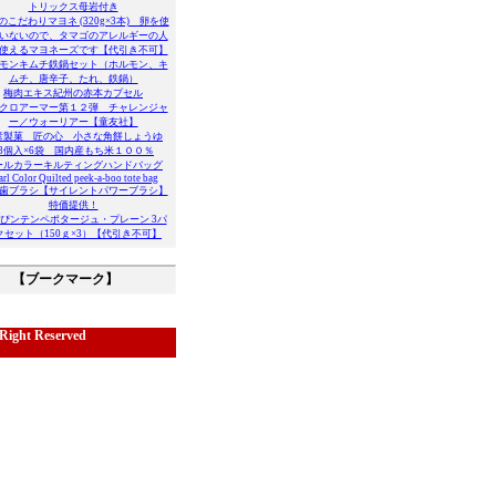
トリックス母岩付き
のこだわりマヨネ (320g×3本) 卵を使
いないので、タマゴのアレルギーの人
使えるマヨネーズです【代引き不可】
モンキムチ鉄鍋セット（ホルモン、キ
ムチ、唐辛子、たれ、鉄鍋）
梅肉エキス紀州の赤本カプセル
クロアーマー第１２弾 チャレンジャ
ー／ウォーリアー【童友社】
彦製菓 匠の心 小さな角餅しょうゆ
23個入×6袋 国内産もち米１００％
ールカラーキルティングハンドバッグ
arl Color Quilted peek-a-boo tote bag
歯ブラシ【サイレントパワーブラシ】
特価提供！
ぴンテンペポタージュ・プレーン 3パ
クセット（150ｇ×3）【代引き不可】
【ブークマーク】
Right Reserved