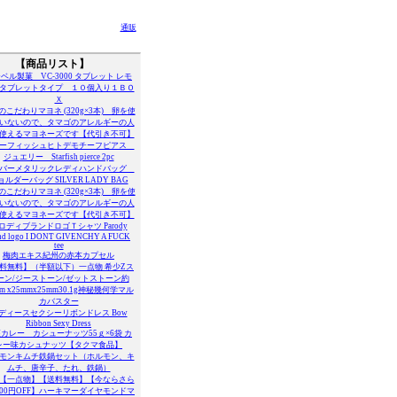
通販
【商品リスト】
ベル製菓 VC-3000 タブレット レモ
タブレットタイプ １０個入り１ＢＯ
Ｘ
のこだわりマヨネ (320g×3本) 卵を使
いないので、タマゴのアレルギーの人
使えるマヨネーズです【代引き不可】
ーフィッシュヒトデモチーフピアス
ジュエリー Starfish pierce 2pc
バーメタリックレディハンドバッグ
ョルダーバッグ SILVER LADY BAG
のこだわりマヨネ (320g×3本) 卵を使
いないので、タマゴのアレルギーの人
使えるマヨネーズです【代引き不可】
ロディブランドロゴＴシャツ Parody
nd logo I DONT GIVENCHY A FUCK
tee
梅肉エキス紀州の赤本カプセル
料無料】（半額以下）一点物 希少Zス
ーン/ジーストーン/ゼットストーン約
mm x25mmx25mm30.1g神秘幾何学マル
カバスター
ディースセクシーリボンドレス Bow
Ribbon Sexy Dress
カレー カシューナッツ55ｇ×6袋 カ
レー味カシュナッツ【タクマ食品】
モンキムチ鉄鍋セット（ホルモン、キ
ムチ、唐辛子、たれ、鉄鍋）
【一点物】【送料無料】【今ならさら
000円OFF】ハーキマーダイヤモンドマ