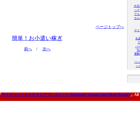
大豆
って
でも
ホル
ページトップへ
マイ
簡単！お小遣い稼ぎ
丸
パ
前へ
/
次へ
Pe
電動
べっ
ッ
「
ライオンヘッドスクウェアブレスレット Statement Square Lion Head Bracelet
」All 